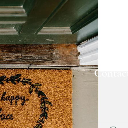
Contac