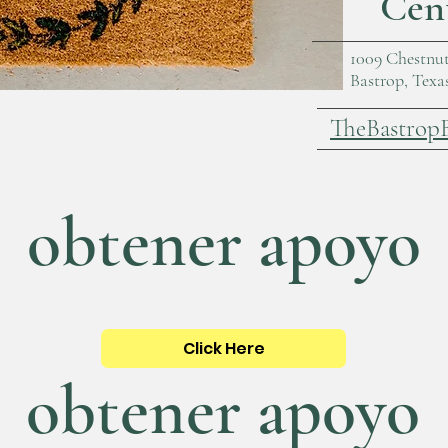
Cent
1009 Chestnut
Bastrop, Texa
TheBastrop
obtener apoyo
Click Here
obtener apoyo